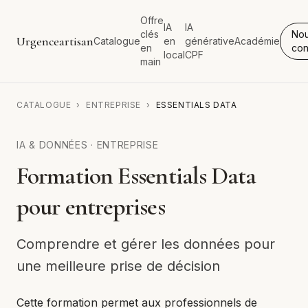
Offre
IA
IA
clés
No
Urgenceartisan
Catalogue
en
générative
Académie
en
con
local
CPF
main
CATALOGUE
›
ENTREPRISE
›
ESSENTIALS DATA
IA & DONNÉES
·
ENTREPRISE
Formation Essentials Data
pour entreprises
Comprendre et gérer les données pour
une meilleure prise de décision
Cette formation permet aux professionnels de