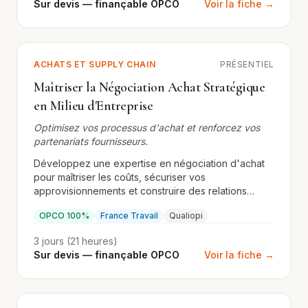
Sur devis — finançable OPCO
Voir la fiche →
ACHATS ET SUPPLY CHAIN
PRÉSENTIEL
Maîtriser la Négociation Achat Stratégique
en Milieu d'Entreprise
Optimisez vos processus d'achat et renforcez vos
partenariats fournisseurs.
Développez une expertise en négociation d'achat
pour maîtriser les coûts, sécuriser vos
approvisionnements et construire des relations
durables avec vos fournisseurs. Formation
OPCO 100%
France Travail
Qualiopi
présentielle.
3 jours (21 heures)
Sur devis — finançable OPCO
Voir la fiche →