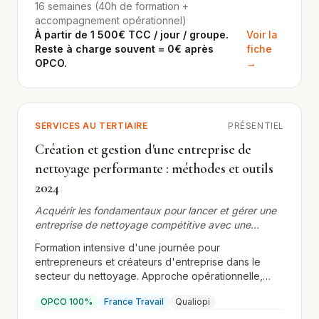
16 semaines (40h de formation +
voyez même pas. Cette formation-accompagnement
accompagnement opérationnel)
vous donne la méthode pour être présent sur les
À partir de 1 500€ TCC / jour / groupe.
Voir la
deux terrains : les moteurs de recherche
Reste à charge souvent = 0€ après
fiche
traditionnels ET les LLM.
OPCO.
→
SERVICES AU TERTIAIRE
PRÉSENTIEL
Création et gestion d'une entreprise de
nettoyage performante : méthodes et outils
2024
Acquérir les fondamentaux pour lancer et gérer une
entreprise de nettoyage compétitive avec une
approche professionnelle et structurée
Formation intensive d'une journée pour
entrepreneurs et créateurs d'entreprise dans le
secteur du nettoyage. Approche opérationnelle,
outils concrets et stratégie de développement
OPCO 100%
France Travail
Qualiopi
adaptée aux TPE/PME.