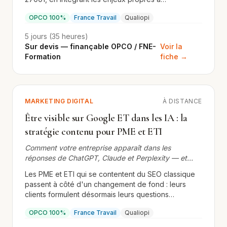
l'exploitation de l'intelligence artificielle. Parcours
OPCO 100%
France Travail
Qualiopi
préparant à la certification ISO/CEI 27001 Lead
Implementer (RS7498).
5 jours (35 heures)
Sur devis — finançable OPCO / FNE-
Voir la
Formation
fiche →
MARKETING DIGITAL
À DISTANCE
Être visible sur Google ET dans les IA : la
stratégie contenu pour PME et ETI
Comment votre entreprise apparaît dans les
réponses de ChatGPT, Claude et Perplexity — et
dans les premiers résultats Google — grâce à une
Les PME et ETI qui se contentent du SEO classique
stratégie de contenu financée OPCO
passent à côté d'un changement de fond : leurs
clients formulent désormais leurs questions
directement à des IA (ChatGPT, Claude, Perplexity).
OPCO 100%
France Travail
Qualiopi
Si votre entreprise n'apparaît pas dans ces
réponses, vous perdez des leads que vous ne