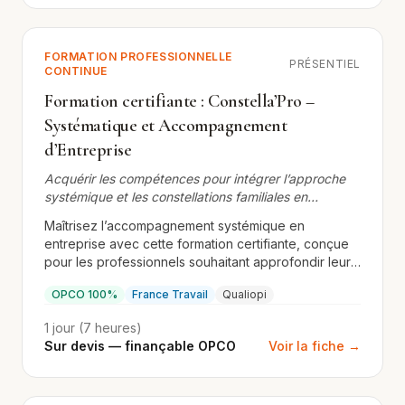
FORMATION PROFESSIONNELLE
PRÉSENTIEL
CONTINUE
Formation certifiante : Constella’Pro –
Systématique et Accompagnement
d’Entreprise
Acquérir les compétences pour intégrer l’approche
systémique et les constellations familiales en
contexte professionnel
Maîtrisez l’accompagnement systémique en
entreprise avec cette formation certifiante, conçue
pour les professionnels souhaitant approfondir leur
expertise en constellations familiales appliquées au
OPCO 100%
France Travail
Qualiopi
monde professionnel.
1 jour (7 heures)
Sur devis — finançable OPCO
Voir la fiche →