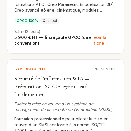
formations PTC : Creo Parametric (modélisation 3D),
Creo avancé (tôlerie, cinématique, modules
spécialisés) et Windchill PLM (gestion de données
OPCO 100%
Qualiopi
produit). Finançable OPCO en une seule convention.
84h (12 jours)
5 900 € HT — finançable OPCO (une
Voir la
convention)
fiche →
CYBERSÉCURITÉ
PRÉSENTIEL
Sécurité de l'information & IA —
Préparation ISO/CEI 27001 Lead
Implementer
Piloter la mise en œuvre d'un système de
management de la sécurité de l'information (SMSI),
avec l'apport de l'IA
Formation professionnelle pour piloter la mise en
œuvre d'un SMSI conforme à la norme ISO/CEI
27001, en intégrant les enjeux propres à